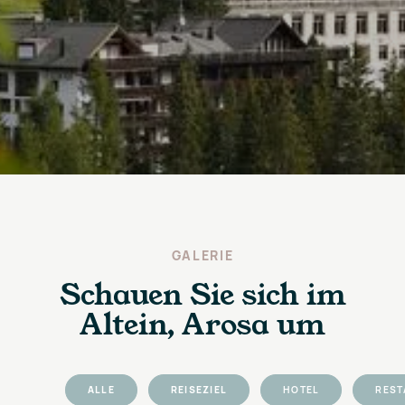
GALERIE
Schauen Sie sich im
Altein, Arosa um
ALLE
REISEZIEL
HOTEL
REST