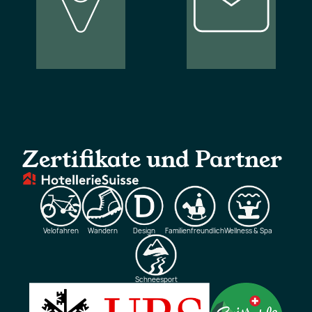
Unsere
Newsletter
Standorte
abonnieren
Zertifikate und Partner
Velofahren
Wandern
Design
Familienfreundlich
Wellness & Spa
Schneesport