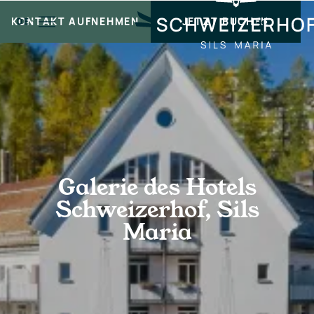
KONTAKT AUFNEHMEN
JETZT BUCHEN
DE
Galerie des Hotels
Schweizerhof, Sils
Maria