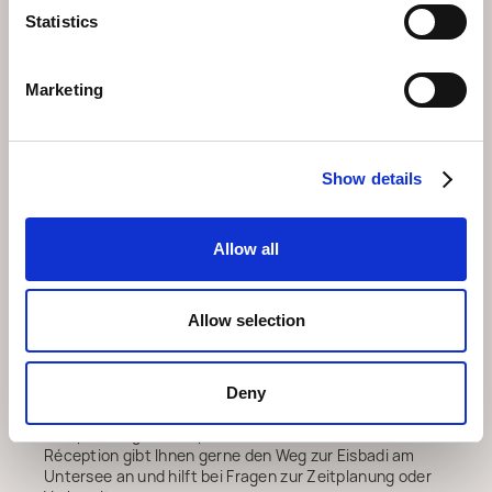
überziehen lässt. Manche bringen eine Thermoskanne
Statistics
mit heissem Tee für danach mit. Der Weg vom
Dorfzentrum zum Untersee dauert rund 15 Minuten,
und der Pfad ist mit Winterschuhen gut zu bewältigen.
Marketing
Eisbaden und Altein,
Arosa
Show details
Altein, Arosa liegt in bequemer Gehdistanz zum
Untersee, sodass das Eisbaden zugänglich ist, ohne
Allow all
dass Sie fahren oder einen Transport organisieren
müssen. Nach Ihrer Einheit bietet der Spa des Hotels
zusätzliche Wärme und Raum zur Erholung, mit
Allow selection
beheizten Pools, Saunen und Ruhebereichen, in denen
Sie das Wohlgefühl ausdehnen können, das auf die
Kälte folgt. Die Kombination aus der Wintersauna am
Untersee und den Wellnessangeboten des Hotels
Deny
schafft einen umfassenden Ansatz für winterliche
Entspannung und körperliches Zurücksetzen. Die
Réception gibt Ihnen gerne den Weg zur Eisbadi am
Untersee an und hilft bei Fragen zur Zeitplanung oder