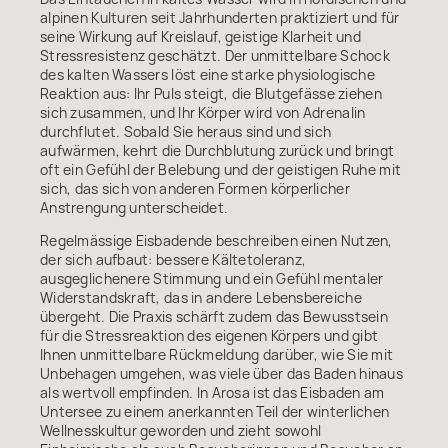
alpinen Kulturen seit Jahrhunderten praktiziert und für
seine Wirkung auf Kreislauf, geistige Klarheit und
Stressresistenz geschätzt. Der unmittelbare Schock
des kalten Wassers löst eine starke physiologische
Reaktion aus: Ihr Puls steigt, die Blutgefässe ziehen
sich zusammen, und Ihr Körper wird von Adrenalin
durchflutet. Sobald Sie heraus sind und sich
aufwärmen, kehrt die Durchblutung zurück und bringt
oft ein Gefühl der Belebung und der geistigen Ruhe mit
sich, das sich von anderen Formen körperlicher
Anstrengung unterscheidet.
Regelmässige Eisbadende beschreiben einen Nutzen,
der sich aufbaut: bessere Kältetoleranz,
ausgeglichenere Stimmung und ein Gefühl mentaler
Widerstandskraft, das in andere Lebensbereiche
übergeht. Die Praxis schärft zudem das Bewusstsein
für die Stressreaktion des eigenen Körpers und gibt
Ihnen unmittelbare Rückmeldung darüber, wie Sie mit
Unbehagen umgehen, was viele über das Baden hinaus
als wertvoll empfinden. In Arosa ist das Eisbaden am
Untersee zu einem anerkannten Teil der winterlichen
Wellnesskultur geworden und zieht sowohl