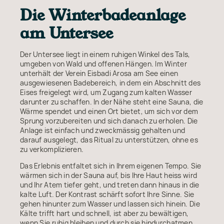
Die Winterbadeanlage
am Untersee
Der Untersee liegt in einem ruhigen Winkel des Tals,
umgeben von Wald und offenen Hängen. Im Winter
unterhält der Verein Eisbadi Arosa am See einen
ausgewiesenen Badebereich, in dem ein Abschnitt des
Eises freigelegt wird, um Zugang zum kalten Wasser
darunter zu schaffen. In der Nähe steht eine Sauna, die
Wärme spendet und einen Ort bietet, um sich vor dem
Sprung vorzubereiten und sich danach zu erholen. Die
Anlage ist einfach und zweckmässig gehalten und
darauf ausgelegt, das Ritual zu unterstützen, ohne es
zu verkomplizieren.
Das Erlebnis entfaltet sich in Ihrem eigenen Tempo. Sie
wärmen sich in der Sauna auf, bis Ihre Haut heiss wird
und Ihr Atem tiefer geht, und treten dann hinaus in die
kalte Luft. Der Kontrast schärft sofort Ihre Sinne. Sie
gehen hinunter zum Wasser und lassen sich hinein. Die
Kälte trifft hart und schnell, ist aber zu bewältigen,
wenn Sie ruhig bleiben und durch sie hindurchatmen.