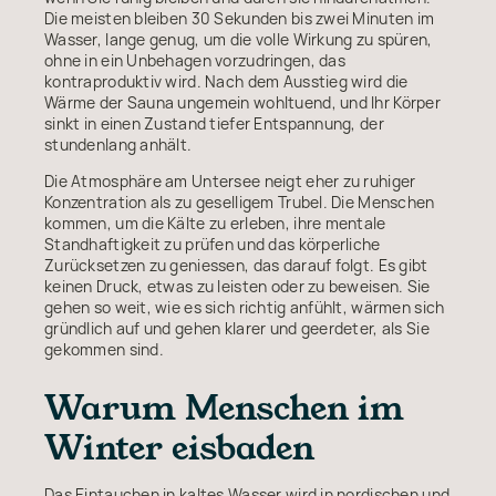
Die meisten bleiben 30 Sekunden bis zwei Minuten im
Wasser, lange genug, um die volle Wirkung zu spüren,
ohne in ein Unbehagen vorzudringen, das
kontraproduktiv wird. Nach dem Ausstieg wird die
Wärme der Sauna ungemein wohltuend, und Ihr Körper
sinkt in einen Zustand tiefer Entspannung, der
stundenlang anhält.
Die Atmosphäre am Untersee neigt eher zu ruhiger
Konzentration als zu geselligem Trubel. Die Menschen
kommen, um die Kälte zu erleben, ihre mentale
Standhaftigkeit zu prüfen und das körperliche
Zurücksetzen zu geniessen, das darauf folgt. Es gibt
keinen Druck, etwas zu leisten oder zu beweisen. Sie
gehen so weit, wie es sich richtig anfühlt, wärmen sich
gründlich auf und gehen klarer und geerdeter, als Sie
gekommen sind.
Warum Menschen im
Winter eisbaden
Das Eintauchen in kaltes Wasser wird in nordischen und