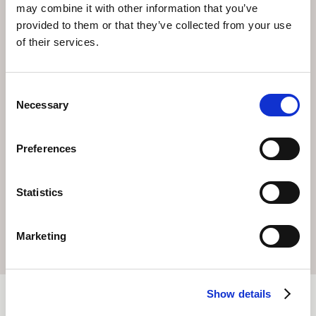
may combine it with other information that you’ve
Höhepunkt während der
provided to them or that they’ve collected from your use
Aroser Skiferien
of their services.
Die Märligondel verleiht den Aroser Skiferien eine
sanftere Note. Sie passt gut nach einem frühen
Consent
Abendessen oder als Belohnung nach einem Tag im
Necessary
Selection
Freien, bevor Sie für ein warmes Getränk und einen
ruhigeren Ausklang des Abends ins Hotel zurückkehren.
Preferences
Statistics
BUCHEN
Marketing
Show details