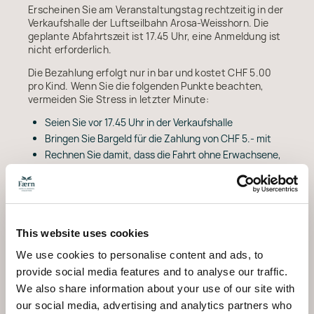
Erscheinen Sie am Veranstaltungstag rechtzeitig in der
Verkaufshalle der Luftseilbahn Arosa-Weisshorn. Die
geplante Abfahrtszeit ist 17.45 Uhr, eine Anmeldung ist
nicht erforderlich.
Die Bezahlung erfolgt nur in bar und kostet CHF 5.00
pro Kind. Wenn Sie die folgenden Punkte beachten,
vermeiden Sie Stress in letzter Minute:
Seien Sie vor 17.45 Uhr in der Verkaufshalle
Bringen Sie Bargeld für die Zahlung von CHF 5.- mit
Rechnen Sie damit, dass die Fahrt ohne Erwachsene,
aber mit Betreuung stattfindet
Eine kurze Prüfung des aktuellen
Veranstaltungsdatums und allfälliger Änderungen,
bevor Sie losgehen, ist im Winter sinnvoll, und das Team
This website uses cookies
von Faern hilft Ihnen gerne, die offiziellen Informationen
zu finden, die Sie benötigen.
We use cookies to personalise content and ads, to
provide social media features and to analyse our traffic.
We also share information about your use of our site with
Ein abendlicher Winter-
our social media, advertising and analytics partners who