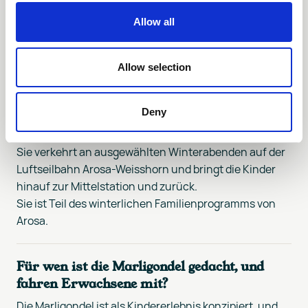
Frequently Asked
Allow all
Questions
Allow selection
Was ist die Marligondel in Arosa?
Deny
Die Marligondel ist eine kurze abendliche Gondelfahrt
für Kinder, bei der unterwegs Märchen erzählt werden.
Sie verkehrt an ausgewählten Winterabenden auf der
Luftseilbahn Arosa-Weisshorn und bringt die Kinder
hinauf zur Mittelstation und zurück.
Sie ist Teil des winterlichen Familienprogramms von
Arosa.
Für wen ist die Marligondel gedacht, und
fahren Erwachsene mit?
Die Marligondel ist als Kindererlebnis konzipiert, und