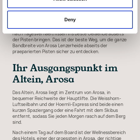
verfuegbar, und die Lehrpersonen kennen den Berg in-
und auswendig.
Deny
Fuer Freeride-Fuehrungen bieten lokale Bergfuehrer
Halbtages- und Ganztages-Sessionen an, die Sie je
nach Tagesverhaeltnissen ins beste Gelaende abseits
der Pisten bringen. Das ist der beste Weg, um die ganze
Bandbreite von Arosa Lenzerheide abseits der
praeparierten Pisten sicher zu entdecken.
Ihr Ausgangspunkt im
Altein, Arosa
Das Altein, Arosa liegt im Zentrum von Arosa, in
bequemer Reichweite der Hauptlifte. Die Weisshorn-
Luftseilbahn und der Hoernli-Express sind beide einen
kurzen Spaziergang oder eine Fahrt mit dem Skibus
entfernt, sodass Sie jeden Morgen rasch auf dem Berg
sind.
Nach einem Tag auf dem Board ist der Wellnessbereich
des Hotels, einer der groessten in Arosa, der richtige