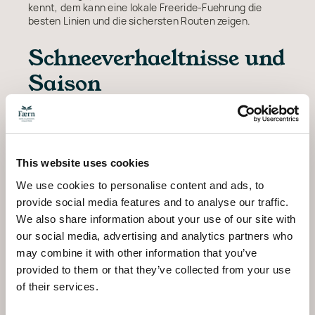
kennt, dem kann eine lokale Freeride-Fuehrung die
besten Linien und die sichersten Routen zeigen.
Schneeverhaeltnisse und
Saison
Arosa profitiert von einer hochgelegenen,
nordexponierten Lage, die ueber die lange
Wintersaison hinweg gleichmaessige
Schneeverhaeltnisse bietet. Der Ferienort oeffnet
This website uses cookies
ueblicherweise Ende November und ist bis Mitte April in
Betrieb, wobei die besten Pulverschnee-Verhaeltnisse
We use cookies to personalise content and ads, to
meist zwischen Januar und Anfang Maerz zu finden
provide social media features and to analyse our traffic.
sind. Die erste Februarwoche ist historisch die
We also share information about your use of our site with
schneereichste der Saison.
our social media, advertising and analytics partners who
Auf knapp 1'800 Metern haelt selbst das Dorf fuer den
may combine it with other information that you’ve
Grossteil der Saison guten Schnee. Die oberen Haenge
ueber 2'500 Metern gehoeren zu den
provided to them or that they’ve collected from your use
schneesichersten im Kanton, und die umfangreiche
of their services.
Beschneiungsanlage des Gebiets sorgt auf den
wichtigsten Abfahrten fuer zusaetzliche Schneedecke.