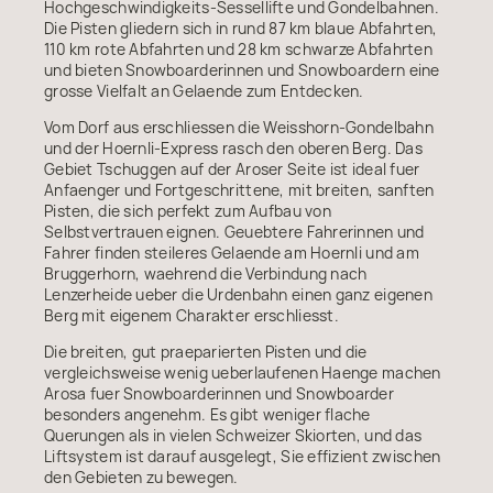
Hochgeschwindigkeits-Sessellifte und Gondelbahnen.
Die Pisten gliedern sich in rund 87 km blaue Abfahrten,
110 km rote Abfahrten und 28 km schwarze Abfahrten
und bieten Snowboarderinnen und Snowboardern eine
grosse Vielfalt an Gelaende zum Entdecken.
Vom Dorf aus erschliessen die Weisshorn-Gondelbahn
und der Hoernli-Express rasch den oberen Berg. Das
Gebiet Tschuggen auf der Aroser Seite ist ideal fuer
Anfaenger und Fortgeschrittene, mit breiten, sanften
Pisten, die sich perfekt zum Aufbau von
Selbstvertrauen eignen. Geuebtere Fahrerinnen und
Fahrer finden steileres Gelaende am Hoernli und am
Bruggerhorn, waehrend die Verbindung nach
Lenzerheide ueber die Urdenbahn einen ganz eigenen
Berg mit eigenem Charakter erschliesst.
Die breiten, gut praeparierten Pisten und die
vergleichsweise wenig ueberlaufenen Haenge machen
Arosa fuer Snowboarderinnen und Snowboarder
besonders angenehm. Es gibt weniger flache
Querungen als in vielen Schweizer Skiorten, und das
Liftsystem ist darauf ausgelegt, Sie effizient zwischen
den Gebieten zu bewegen.