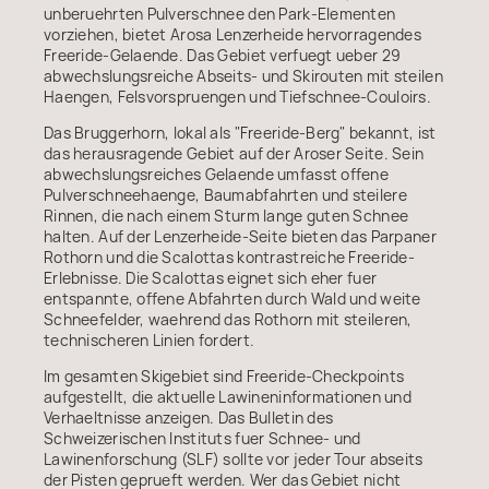
unberuehrten Pulverschnee den Park-Elementen
vorziehen, bietet Arosa Lenzerheide hervorragendes
Freeride-Gelaende. Das Gebiet verfuegt ueber 29
abwechslungsreiche Abseits- und Skirouten mit steilen
Haengen, Felsvorspruengen und Tiefschnee-Couloirs.
Das Bruggerhorn, lokal als "Freeride-Berg" bekannt, ist
das herausragende Gebiet auf der Aroser Seite. Sein
abwechslungsreiches Gelaende umfasst offene
Pulverschneehaenge, Baumabfahrten und steilere
Rinnen, die nach einem Sturm lange guten Schnee
halten. Auf der Lenzerheide-Seite bieten das Parpaner
Rothorn und die Scalottas kontrastreiche Freeride-
Erlebnisse. Die Scalottas eignet sich eher fuer
entspannte, offene Abfahrten durch Wald und weite
Schneefelder, waehrend das Rothorn mit steileren,
technischeren Linien fordert.
Im gesamten Skigebiet sind Freeride-Checkpoints
aufgestellt, die aktuelle Lawineninformationen und
Verhaeltnisse anzeigen. Das Bulletin des
Schweizerischen Instituts fuer Schnee- und
Lawinenforschung (SLF) sollte vor jeder Tour abseits
der Pisten geprueft werden. Wer das Gebiet nicht