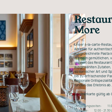
Restaur
More
Unser à-la-carte-Resta
Adresse für authentisc
ausgezeichnete Pasta i
In einem gemütlichen, 
serviert das Restauran
ausgewählten Zutaten, 
sizilianischer Art und 
bis zu erfrischender Pas
Regionale Grillspezial
runden das Erlebnis ab.
Sommerkarte gültig ab 
Öffnungszeiten: 11.00
Küche: 12.00 - 21.30 U