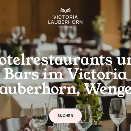
otelrestaurants u
Bars im Victoria
auberhorn, Weng
BUCHEN