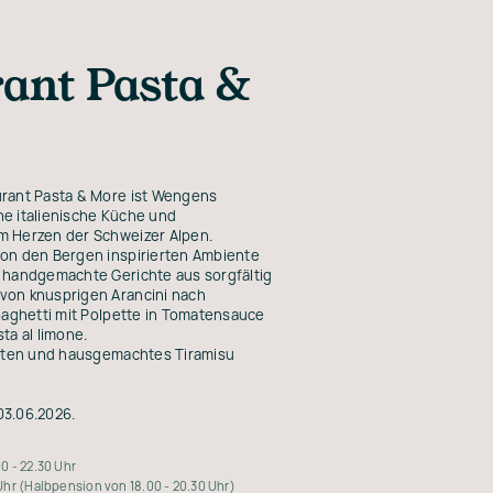
ant Pasta &
urant Pasta & More ist Wengens
he italienische Küche und
m Herzen der Schweizer Alpen.
von den Bergen inspirierten Ambiente
t handgemachte Gerichte aus sorgfältig
von knusprigen Arancini nach
Spaghetti mit Polpette in Tomatensauce
ta al limone.
itäten und hausgemachtes Tiramisu
03.06.2026.
 - 22.30 Uhr
hr (Halbpension von 18.00 - 20.30 Uhr)