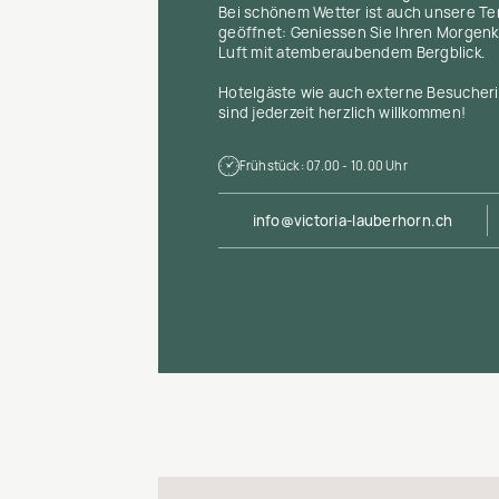
Bei schönem Wetter ist auch unsere Te
geöffnet: Geniessen Sie Ihren Morgenk
Luft mit atemberaubendem Bergblick.
Hotelgäste wie auch externe Besucher
sind jederzeit herzlich willkommen!
Frühstück: 07.00 - 10.00 Uhr
info@victoria-lauberhorn.ch