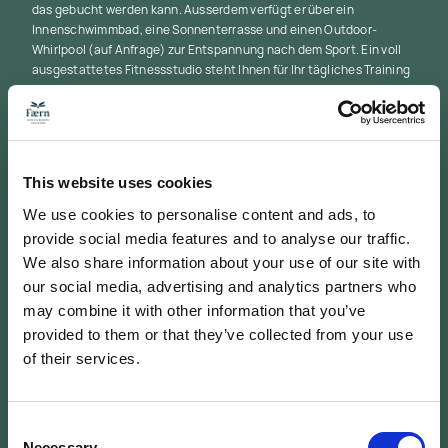
das gebucht werden kann. Ausserdem verfügt er über ein
Innenschwimmbad, eine Sonnenterrasse und einen Outdoor-
Whirlpool (auf Anfrage) zur Entspannung nach dem Sport. Ein voll
ausgestattetes Fitnessstudio steht Ihnen für Ihr tägliches Training
zur Verfügung.
Wellness- und Spa-Bereich:
Fitnessbereich
08.00 - 21.00 Uhr
07.00 - 21.00 Uhr
Sauna
This website uses cookies
09.00 - 21.00 Uhr
We use cookies to personalise content and ads, to
Winter: beheiztes Hallenbad
provide social media features and to analyse our traffic.
We also share information about your use of our site with
wellness@victoria-lauberhorn.ch
our social media, advertising and analytics partners who
may combine it with other information that you’ve
+41 33 856 29 29
provided to them or that they’ve collected from your use
of their services.
DISCOVER OUR MEMBERSHIPS
Consent
Necessary