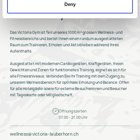
Deny
Victoria Gym
Das Victoria Gym ist Teil unseres 1000 m² grossen Wellness- und
Fitnessbereichs und bietet Ihnen einen rundum ausgestatteten
Raum zum Trainieren, Erholen und Aktivbleiben während Ihres
Aufenthalts.
Ausgestattet mit modernen Cardiogeräten, Kraftgeräten, freien
Gewichten und Zonen für funktionelles Training, eignet es sich für
alle Fitnessniveaus. Verbinden Sie Ihr Training mit dem Zugang zu
unserem Wellnessbereich für optimale Erholung und Balance. Offen
für alle Hotelgäste sowie für externe Besucherinnen und Besucher
mit Tageskarte oder Mitgliedschaft.
Öffnungszeiten
07.00 - 21.00 Uhr
wellness@victoria-lauberhorn.ch