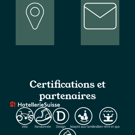
Nos
Inscription à
emplacements
la newsletter
Certifications et
partenaires
Vélo
Randonnée
Design
Adapté aux familles
Bien-être et spa