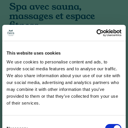
Spa avec sauna,
massages et espace
fitness
Le sauna, le hammam et la salle de repos sont également inclus, de
même qu'une carte complète de soins.
This website uses cookies
Night Spa chaque vendredi de 19 h à 21 h (réservé aux adultes)
We use cookies to personalise content and ads, to
Horaires d'ouverture :
Espace fitness
provide social media features and to analyse our traffic.
08 h 30 - 19 h 00
We also share information about your use of our site with
Sauna et hammam :
our social media, advertising and analytics partners who
dès 14 h
may combine it with other information that you’ve
provided to them or that they’ve collected from your use
Hiver : piscine intérieure chauffée
of their services.
wellness@altein.ch
Consent
+41 81 378 86 86