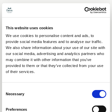
o Adresse e-mail
o Mot de passe
This website uses cookies
Autres informations :
We use cookies to personalise content and ads, to
provide social media features and to analyse our traffic.
o Langues
We also share information about your use of our site with
our social media, advertising and analytics partners who
o Sexe
may combine it with other information that you’ve
Nous utilisons les données personnelles pour
provided to them or that they’ve collected from your use
vérifier votre identité et contrôler les conditions
of their services.
d'inscription. L'adresse e-mail et le mot de passe
servent ensemble de données de connexion afin de
Consent
garantir que la bonne personne utilise le site web sur
Necessary
Selection
la base des informations fournies. Nous avons
également besoin de votre adresse e-mail pour
vérifier et confirmer la création de votre compte
Preferences