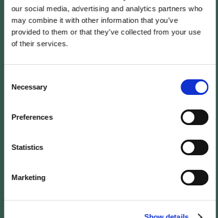
our social media, advertising and analytics partners who
may combine it with other information that you’ve
provided to them or that they’ve collected from your use
of their services.
Le Schweizerhof, au
Consent
cœur de l’animation
Necessary
Selection
Preferences
Via da Fex 1, 7514, Sils im Engadin / GPS
(46.42844, 9.76291)
Voir sur What3Words
Statistics
Voir sur Google Maps
Voir sur Waze
Marketing
Show details