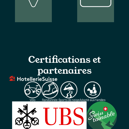
Nos
Inscription à
emplacements
la newsletter
Certifications et
partenaires
Vélo
Randonnée
Sports de neige
Adapté aux familles