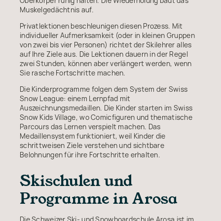
Oberkörper ruhig halten. Die Wiederholung baut das
Muskelgedächtnis auf.
Privatlektionen beschleunigen diesen Prozess. Mit
individueller Aufmerksamkeit (oder in kleinen Gruppen
von zwei bis vier Personen) richtet der Skilehrer alles
auf Ihre Ziele aus. Die Lektionen dauern in der Regel
zwei Stunden, können aber verlängert werden, wenn
Sie rasche Fortschritte machen.
Die Kinderprogramme folgen dem System der Swiss
Snow League: einem Lernpfad mit
Auszeichnungsmedaillen. Die Kinder starten im Swiss
Snow Kids Village, wo Comicfiguren und thematische
Parcours das Lernen verspielt machen. Das
Medaillensystem funktioniert, weil Kinder die
schrittweisen Ziele verstehen und sichtbare
Belohnungen für ihre Fortschritte erhalten.
Skischulen und
Programme in Arosa
Die Schweizer Ski- und Snowboardschule Arosa ist im