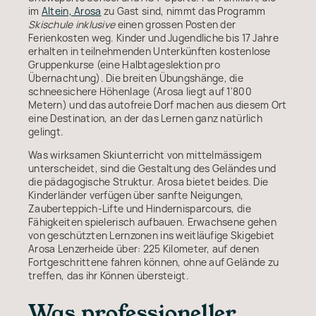
im
Altein, Arosa
zu Gast sind, nimmt das Programm
Skischule inklusive
einen grossen Posten der
Ferienkosten weg. Kinder und Jugendliche bis 17 Jahre
erhalten in teilnehmenden Unterkünften kostenlose
Gruppenkurse (eine Halbtageslektion pro
Übernachtung). Die breiten Übungshänge, die
schneesichere Höhenlage (Arosa liegt auf 1'800
Metern) und das autofreie Dorf machen aus diesem Ort
eine Destination, an der das Lernen ganz natürlich
gelingt.
Was wirksamen Skiunterricht von mittelmässigem
unterscheidet, sind die Gestaltung des Geländes und
die pädagogische Struktur. Arosa bietet beides. Die
Kinderländer verfügen über sanfte Neigungen,
Zauberteppich-Lifte und Hindernisparcours, die
Fähigkeiten spielerisch aufbauen. Erwachsene gehen
von geschützten Lernzonen ins weitläufige Skigebiet
Arosa Lenzerheide über: 225 Kilometer, auf denen
Fortgeschrittene fahren können, ohne auf Gelände zu
treffen, das ihr Können übersteigt.
Was professioneller