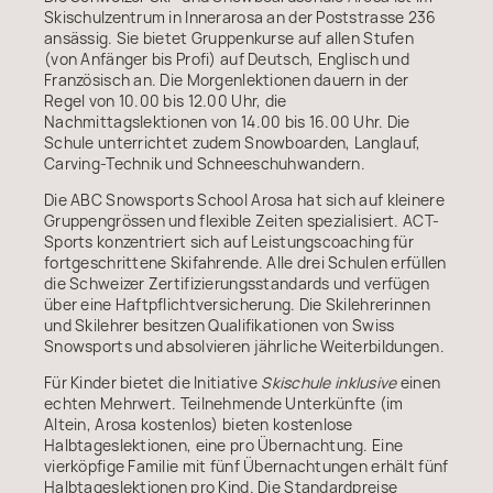
Skischulzentrum in Innerarosa an der Poststrasse 236
ansässig. Sie bietet Gruppenkurse auf allen Stufen
(von Anfänger bis Profi) auf Deutsch, Englisch und
Französisch an. Die Morgenlektionen dauern in der
Regel von 10.00 bis 12.00 Uhr, die
Nachmittagslektionen von 14.00 bis 16.00 Uhr. Die
Schule unterrichtet zudem Snowboarden, Langlauf,
Carving-Technik und Schneeschuhwandern.
Die ABC Snowsports School Arosa hat sich auf kleinere
Gruppengrössen und flexible Zeiten spezialisiert. ACT-
Sports konzentriert sich auf Leistungscoaching für
fortgeschrittene Skifahrende. Alle drei Schulen erfüllen
die Schweizer Zertifizierungsstandards und verfügen
über eine Haftpflichtversicherung. Die Skilehrerinnen
und Skilehrer besitzen Qualifikationen von Swiss
Snowsports und absolvieren jährliche Weiterbildungen.
Für Kinder bietet die Initiative
Skischule inklusive
einen
echten Mehrwert. Teilnehmende Unterkünfte (im
Altein, Arosa kostenlos) bieten kostenlose
Halbtageslektionen, eine pro Übernachtung. Eine
vierköpfige Familie mit fünf Übernachtungen erhält fünf
Halbtageslektionen pro Kind. Die Standardpreise