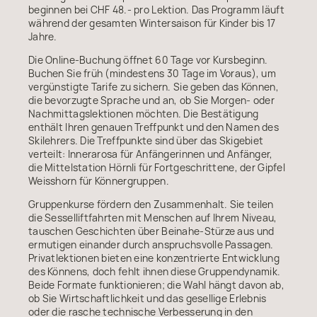
beginnen bei CHF 48.- pro Lektion. Das Programm läuft
während der gesamten Wintersaison für Kinder bis 17
Jahre.
Die Online-Buchung öffnet 60 Tage vor Kursbeginn.
Buchen Sie früh (mindestens 30 Tage im Voraus), um
vergünstigte Tarife zu sichern. Sie geben das Können,
die bevorzugte Sprache und an, ob Sie Morgen- oder
Nachmittagslektionen möchten. Die Bestätigung
enthält Ihren genauen Treffpunkt und den Namen des
Skilehrers. Die Treffpunkte sind über das Skigebiet
verteilt: Innerarosa für Anfängerinnen und Anfänger,
die Mittelstation Hörnli für Fortgeschrittene, der Gipfel
Weisshorn für Könnergruppen.
Gruppenkurse fördern den Zusammenhalt. Sie teilen
die Sesselliftfahrten mit Menschen auf Ihrem Niveau,
tauschen Geschichten über Beinahe-Stürze aus und
ermutigen einander durch anspruchsvolle Passagen.
Privatlektionen bieten eine konzentrierte Entwicklung
des Könnens, doch fehlt ihnen diese Gruppendynamik.
Beide Formate funktionieren; die Wahl hängt davon ab,
ob Sie Wirtschaftlichkeit und das gesellige Erlebnis
oder die rasche technische Verbesserung in den