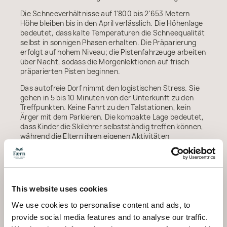
Die Schneeverhältnisse auf 1'800 bis 2'653 Metern
Höhe bleiben bis in den April verlässlich. Die Höhenlage
bedeutet, dass kalte Temperaturen die Schneequalität
selbst in sonnigen Phasen erhalten. Die Präparierung
erfolgt auf hohem Niveau; die Pistenfahrzeuge arbeiten
über Nacht, sodass die Morgenlektionen auf frisch
präparierten Pisten beginnen.
Das autofreie Dorf nimmt den logistischen Stress. Sie
gehen in 5 bis 10 Minuten von der Unterkunft zu den
Treffpunkten. Keine Fahrt zu den Talstationen, kein
Ärger mit dem Parkieren. Die kompakte Lage bedeutet,
dass Kinder die Skilehrer selbstständig treffen können,
während die Eltern ihren eigenen Aktivitäten
nachgehen (etwas, das man schätzt, wenn eine Person
fortgeschrittene Lektionen möchte und die andere
lieber die
Experiences Arosa
jenseits des Skifahrens
erkundet).
This website uses cookies
Die Auszeichnung von Arosa als zertifizierte
Familiendestination bedeutet, dass die Infrastruktur
We use cookies to personalise content and ads, to
das Lernen gezielt unterstützt. Sessellifte verfügen
provide social media features and to analyse our traffic.
über Einstiegsteppiche und Sicherheitsbügel.