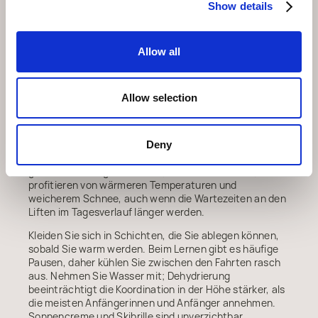
bietet Frühbucherrabatte bis 30 Tage im Voraus und
Show details
garantiert Ihren Wunschtermin.
Schätzen Sie Ihr Können bei der Wahl der Kursstufe
Allow all
ehrlich ein. Eine Überschätzung führt zu Frust und
möglichen Verletzungen. Die Skischulen bieten
Einstufungsfahrten an, bei denen ein Skilehrer Ihr
Fahren beurteilt und die passende Gruppe empfiehlt.
Allow selection
Morgenlektionen eignen sich für alle, die rasch
ermüden oder den Nachmittag lieber zum Erkunden
nutzen. Die Pisten sind vor 11.00 Uhr ruhiger, was den
Deny
Skilehrern mehr Raum für die Arbeit mit den Gruppen
gibt. Nachmittagslektionen (14.00 bis 16.00 Uhr)
profitieren von wärmeren Temperaturen und
weicherem Schnee, auch wenn die Wartezeiten an den
Liften im Tagesverlauf länger werden.
Kleiden Sie sich in Schichten, die Sie ablegen können,
sobald Sie warm werden. Beim Lernen gibt es häufige
Pausen, daher kühlen Sie zwischen den Fahrten rasch
aus. Nehmen Sie Wasser mit; Dehydrierung
beeinträchtigt die Koordination in der Höhe stärker, als
die meisten Anfängerinnen und Anfänger annehmen.
Sonnencreme und Skibrille sind unverzichtbar.