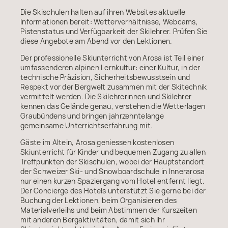
Die Skischulen halten auf ihren Websites aktuelle
Informationen bereit: Wetterverhältnisse, Webcams,
Pistenstatus und Verfügbarkeit der Skilehrer. Prüfen Sie
diese Angebote am Abend vor den Lektionen.
Der professionelle Skiunterricht von Arosa ist Teil einer
umfassenderen alpinen Lernkultur: einer Kultur, in der
technische Präzision, Sicherheitsbewusstsein und
Respekt vor der Bergwelt zusammen mit der Skitechnik
vermittelt werden. Die Skilehrerinnen und Skilehrer
kennen das Gelände genau, verstehen die Wetterlagen
Graubündens und bringen jahrzehntelange
gemeinsame Unterrichtserfahrung mit.
Gäste im Altein, Arosa geniessen kostenlosen
Skiunterricht für Kinder und bequemen Zugang zu allen
Treffpunkten der Skischulen, wobei der Hauptstandort
der Schweizer Ski- und Snowboardschule in Innerarosa
nur einen kurzen Spaziergang vom Hotel entfernt liegt.
Der Concierge des Hotels unterstützt Sie gerne bei der
Buchung der Lektionen, beim Organisieren des
Materialverleihs und beim Abstimmen der Kurszeiten
mit anderen Bergaktivitäten, damit sich Ihr