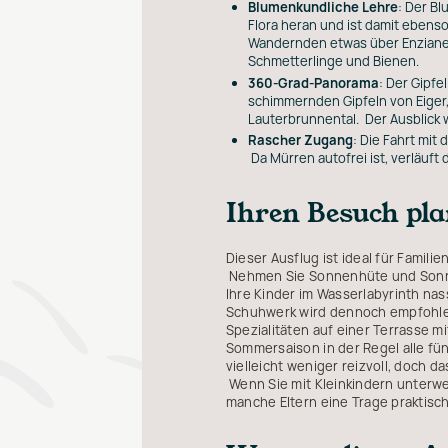
Blumenkundliche Lehre
: Der B
Flora heran und ist damit ebenso
Wandernden etwas über Enziane,
Schmetterlinge und Bienen.
360-Grad-Panorama
: Der Gipf
schimmernden Gipfeln von Eiger,
Lauterbrunnental. Der Ausblick 
Rascher Zugang
: Die Fahrt mi
Da Mürren autofrei ist, verläuft 
Ihren Besuch pl
Dieser Ausflug ist ideal für Famili
Nehmen Sie Sonnenhüte und Sonnenc
Ihre Kinder im Wasserlabyrinth na
Schuhwerk wird dennoch empfohlen.
Spezialitäten auf einer Terrasse mit
Sommersaison in der Regel alle fü
vielleicht weniger reizvoll, doch 
Wenn Sie mit Kleinkindern unterwe
manche Eltern eine Trage praktisch