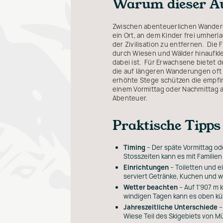
Warum dieser A
Zwischen abenteuerlichen Wanderu
ein Ort, an dem Kinder frei umherl
der Zivilisation zu entfernen. Die 
durch Wiesen und Wälder hinaufklet
dabei ist. Für Erwachsene bietet 
die auf längeren Wanderungen oft 
erhöhte Stege schützen die empfi
einem Vormittag oder Nachmittag a
Abenteuer.
Praktische Tipps
Timing
– Der späte Vormittag od
Stosszeiten kann es mit Familie
Einrichtungen
– Toiletten und e
serviert Getränke, Kuchen und w
Wetter beachten
– Auf 1'907 m 
windigen Tagen kann es oben kühl
Jahreszeitliche Unterschiede
–
Wiese Teil des Skigebiets von Mü