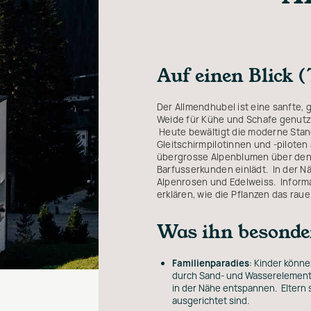
Auf einen Blick (
Der Allmendhubel ist eine sanfte,
Weide für Kühe und Schafe genutzt
Heute bewältigt die moderne Stan
Gleitschirmpilotinnen und -piloten
übergrosse Alpenblumen über den 
Barfusserkunden einlädt. In der N
Alpenrosen und Edelweiss. Inform
erklären, wie die Pflanzen das rau
Was ihn besonde
Familienparadies
: Kinder könn
durch Sand- und Wasserelemente 
in der Nähe entspannen. Eltern 
ausgerichtet sind.