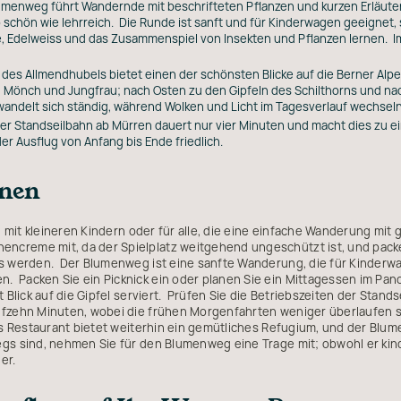
lumenweg führt Wandernde mit beschrifteten Pflanzen und kurzen Erläuteru
 schön wie lehrreich. Die Runde ist sanft und für Kinderwagen geeignet,
 Edelweiss und das Zusammenspiel von Insekten und Pflanzen lernen. Im
el des Allmendhubels bietet einen der schönsten Blicke auf die Berner Al
 Mönch und Jungfrau; nach Osten zu den Gipfeln des Schilthorns und nac
wandelt sich ständig, während Wolken und Licht im Tagesverlauf wechseln
t der Standseilbahn ab Mürren dauert nur vier Minuten und macht dies zu
der Ausflug von Anfang bis Ende friedlich.
anen
en mit kleineren Kindern oder für alle, die eine einfache Wanderung mit
reme mit, da der Spielplatz weitgehend ungeschützt ist, und packen
ss werden. Der Blumenweg ist eine sanfte Wanderung, die für Kinderwa
 Packen Sie ein Picknick ein oder planen Sie ein Mittagessen im Pan
 Blick auf die Gipfel serviert. Prüfen Sie die Betriebszeiten der Stands
nfzehn Minuten, wobei die frühen Morgenfahrten weniger überlaufen si
das Restaurant bietet weiterhin ein gemütliches Refugium, und der Blu
gs sind, nehmen Sie für den Blumenweg eine Trage mit; obwohl er kin
er.