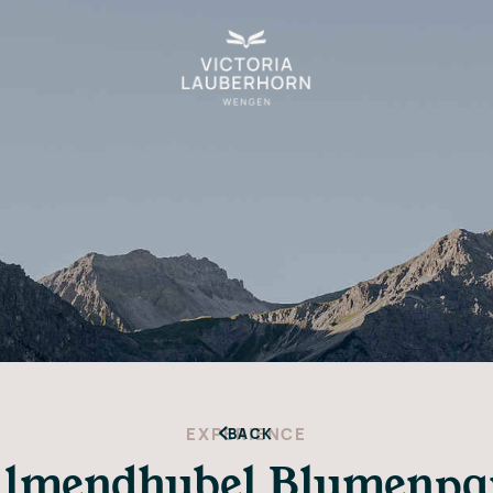
EXPERIENCE
BACK
llmendhubel Blumenpa