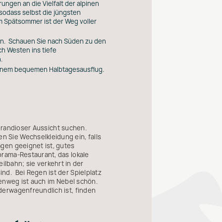
ngen an die Vielfalt der alpinen
 sodass selbst die jüngsten
 Spätsommer ist der Weg voller
pen. Schauen Sie nach Süden zu den
h Westen ins tiefe
.
 einem bequemen Halbtagesausflug.
 grandioser Aussicht suchen.
 Sie Wechselkleidung ein, falls
gen geeignet ist, gutes
orama-Restaurant, das lokale
eilbahn; sie verkehrt in der
nd. Bei Regen ist der Spielplatz
menweg ist auch im Nebel schön.
derwagenfreundlich ist, finden