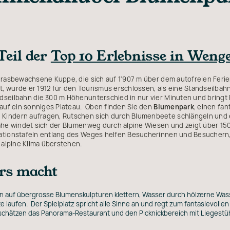
Teil der
Top 10 Erlebnisse in Weng
 grasbewachsene Kuppe, die sich auf 1'907 m über dem autofreien Ferie
, wurde er 1912 für den Tourismus erschlossen, als eine Standseilbah
dseilbahn die 300 m Höhenunterschied in nur vier Minuten und bringt
 auf ein sonniges Plateau. Oben finden Sie den
Blumenpark
, einen fan
Kindern aufragen, Rutschen sich durch Blumenbeete schlängeln und 
ähe windet sich der Blumenweg durch alpine Wiesen und zeigt über 15
ationstafeln entlang des Weges helfen Besucherinnen und Besuchern,
e alpine Klima überstehen.
rs macht
en auf übergrosse Blumenskulpturen klettern, Wasser durch hölzerne Wa
laufen. Der Spielplatz spricht alle Sinne an und regt zum fantasievolle
schätzen das Panorama-Restaurant und den Picknickbereich mit Liegestü