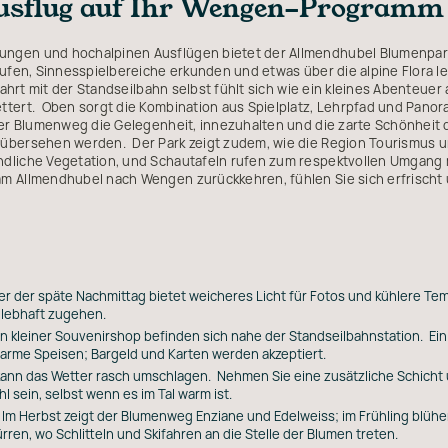
usflug auf Ihr Wengen-Programm 
ngen und hochalpinen Ausflügen bietet der Allmendhubel Blumenpark
aufen, Sinnesspielbereiche erkunden und etwas über die alpine Flora l
Fahrt mit der Standseilbahn selbst fühlt sich wie ein kleines Abenteuer 
tert. Oben sorgt die Kombination aus Spielplatz, Lehrpfad und Panoram
der Blumenweg die Gelegenheit, innezuhalten und die zarte Schönhei
übersehen werden. Der Park zeigt zudem, wie die Region Tourismus und
ndliche Vegetation, und Schautafeln rufen zum respektvollen Umgang 
m Allmendhubel nach Wengen zurückkehren, fühlen Sie sich erfrischt u
er der späte Nachmittag bietet weicheres Licht für Fotos und kühlere T
n lebhaft zugehen.
in kleiner Souvenirshop befinden sich nahe der Standseilbahnstation. E
arme Speisen; Bargeld und Karten werden akzeptiert.
kann das Wetter rasch umschlagen. Nehmen Sie eine zusätzliche Schicht
 sein, selbst wenn es im Tal warm ist.
 Im Herbst zeigt der Blumenweg Enziane und Edelweiss; im Frühling blühe
rren, wo Schlitteln und Skifahren an die Stelle der Blumen treten.