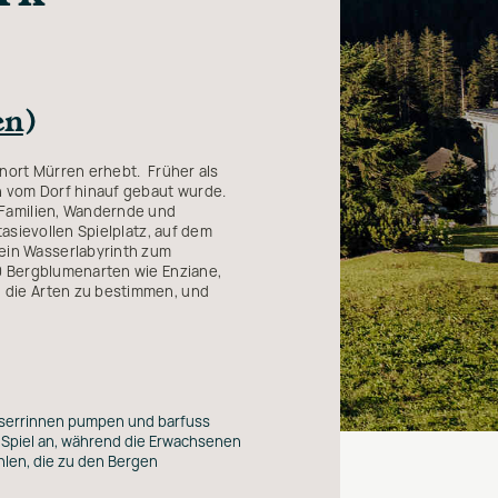
en
)
nort Mürren erhebt. Früher als
n vom Dorf hinauf gebaut wurde.
 Familien, Wandernde und
tasievollen Spielplatz, auf dem
ein Wasserlabyrinth zum
0 Bergblumenarten wie Enziane,
 die Arten zu bestimmen, und
sserrinnen pumpen und barfuss
n Spiel an, während die Erwachsenen
hlen, die zu den Bergen