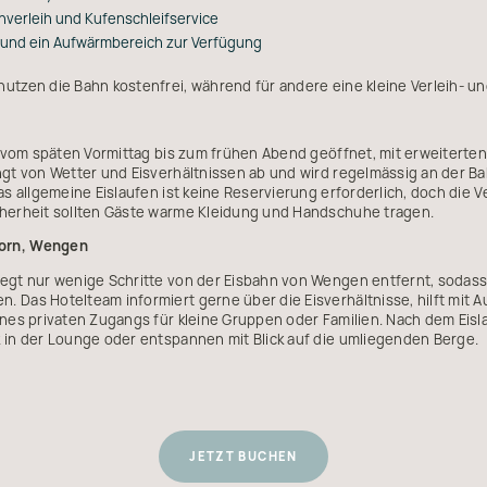
hverleih und Kufenschleifservice
 und ein Aufwärmbereich zur Verfügung
utzen die Bahn kostenfrei, während für andere eine kleine Verleih- und
ch vom späten Vormittag bis zum frühen Abend geöffnet, mit erweiterte
ngt von Wetter und Eisverhältnissen ab und wird regelmässig an der Ba
das allgemeine Eislaufen ist keine Reservierung erforderlich, doch die 
cherheit sollten Gäste warme Kleidung und Handschuhe tragen.
horn, Wengen
iegt nur wenige Schritte von der Eisbahn von Wengen entfernt, sodas
 Das Hotelteam informiert gerne über die Eisverhältnisse, hilft mit A
eines privaten Zugangs für kleine Gruppen oder Familien. Nach dem Eis
k in der Lounge oder entspannen mit Blick auf die umliegenden Berge.
JETZT BUCHEN