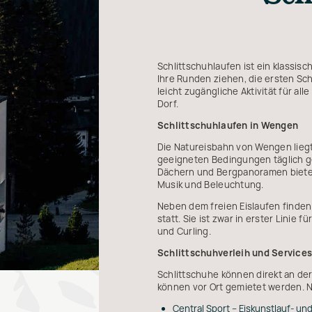
Schlittschuhlaufen ist ein klassis
Ihre Runden ziehen, die ersten Sch
leicht zugängliche Aktivität für a
Dorf.
Schlittschuhlaufen in Wengen
Die Natureisbahn von Wengen liegt
geeigneten Bedingungen täglich ge
Dächern und Bergpanoramen bietet
Musik und Beleuchtung.
Neben dem freien Eislaufen finden
statt. Sie ist zwar in erster Lini
und Curling.
Schlittschuhverleih und Service
Schlittschuhe können direkt an de
können vor Ort gemietet werden. N
Central Sport – Eiskunstlauf- u