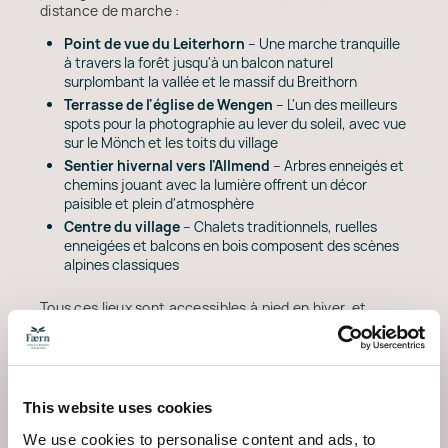
distance de marche :
Point de vue du Leiterhorn
– Une marche tranquille
à travers la forêt jusqu'à un balcon naturel
surplombant la vallée et le massif du Breithorn
Terrasse de l'église de Wengen
– L'un des meilleurs
spots pour la photographie au lever du soleil, avec vue
sur le Mönch et les toits du village
Sentier hivernal vers l'Allmend
– Arbres enneigés et
chemins jouant avec la lumière offrent un décor
paisible et plein d'atmosphère
Centre du village
– Chalets traditionnels, ruelles
enneigées et balcons en bois composent des scènes
alpines classiques
Tous ces lieux sont accessibles à pied en hiver, et
beaucoup se révèlent particulièrement photogéniques
au lever du soleil ou à l'heure dorée.
Excursions photographiques en altitude
This website uses cookies
Pour des perspectives plus larges, empruntez la
télécabine du Männlichen
et photographiez en
We use cookies to personalise content and ads, to