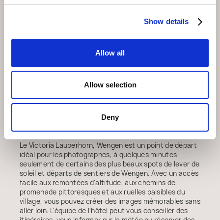
photo de base, mais il est conseillé d'apporter votre
propre matériel.
Show details
Balades photographiques guidées
Si la plupart des hôtes explorent par eux-mêmes, des
Allow all
balades photographiques guidées peuvent être
proposées par des guides de randonnée locaux ou dans
le cadre d'ateliers créatifs. Elles sont souvent
organisées sur demande pour des groupes privés ou
Allow selection
pendant certaines semaines de vacances. La réception
du Victoria Lauberhorn, Wengen peut vous aider avec
des recommandations ou des réservations.
Deny
Séjournez au Victoria Lauberhorn, Wengen
Le Victoria Lauberhorn, Wengen est un point de départ
idéal pour les photographes, à quelques minutes
seulement de certains des plus beaux spots de lever de
soleil et départs de sentiers de Wengen. Avec un accès
facile aux remontées d'altitude, aux chemins de
promenade pittoresques et aux ruelles paisibles du
village, vous pouvez créer des images mémorables sans
aller loin. L'équipe de l'hôtel peut vous conseiller des
itinéraires, vous informer sur la météo ou réserver des