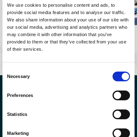
Randonnée
Wengen
hivernale à
We use cookies to personalise content and ads, to
Trail running
Randonnée
Excursion au
Wengen
hivernal
provide social media features and to analyse our traffic.
en raquettes
Piz Gloria
Téléphérique
Panorama
We also share information about your use of our site with
à Wengen
du
Trail - du
our social media, advertising and analytics partners who
Le Romantic
Männlichen
Männlichen à
Trail - du
may combine it with other information that you’ve
Excursion à la
et le Royal
la Kleine
Les chiens
Männlichen à
Kleine
Walk
Scheidegg
provided to them or that they’ve collected from your use
sont les
Alpiglen
Scheidegg
of their services.
bienvenus !
Consent
Necessary
Selection
Preferences
Statistics
Marketing