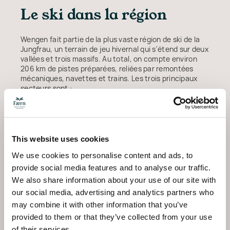
Le ski dans la région
Wengen fait partie de la plus vaste région de ski de la
Jungfrau, un terrain de jeu hivernal qui s'étend sur deux
vallées et trois massifs. Au total, on compte environ
206 km de pistes préparées, reliées par remontées
mécaniques, navettes et trains. Les trois principaux
secteurs sont :
Grindelwald–Wengen :
le plus grand secteur, avec
103 km de pistes et 21 remontées. Il comprend la
célèbre piste du Lauberhorn et de longues pistes
rouges adaptées aux skieurs intermédiaires.
This website uses cookies
Grindelwald–First :
à l'est de Grindelwald, ce secteur
We use cookies to personalise content and ads, to
ensoleillé offre 49 km de pistes et 10 remontées, à des
altitudes comprises entre 1 050 m et 2 500 m.
provide social media features and to analyse our traffic.
Mürren–Schilthorn :
le secteur le plus élevé culmine
We also share information about your use of our site with
à 2 970 m au Piz Gloria. Il propose 56 km de pistes et
our social media, advertising and analytics partners who
13 remontées, dont la raide « Direttissima » et le décor
may combine it with other information that you’ve
du film James Bond de 1969.
provided to them or that they’ve collected from your use
Les pistes vont des douces pentes pour débutants aux
of their services.