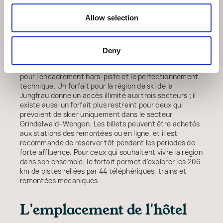
Allow selection
La saison de ski s'étend généralement de mi-décembre
à début avril, la période la plus fréquentée étant janvier
et février. Les premières remontées ouvrent vers 8 h 30
et fonctionnent jusqu'en fin d'après-midi. Des cours
Deny
pour tous les âges sont proposés par l'école de ski de
Wengen, et des moniteurs privés peuvent être réservés
pour l'encadrement hors-piste et le perfectionnement
technique. Un forfait pour la région de ski de la
Jungfrau donne un accès illimité aux trois secteurs ; il
existe aussi un forfait plus restreint pour ceux qui
prévoient de skier uniquement dans le secteur
Grindelwald–Wengen. Les billets peuvent être achetés
aux stations des remontées ou en ligne, et il est
recommandé de réserver tôt pendant les périodes de
forte affluence. Pour ceux qui souhaitent vivre la région
dans son ensemble, le forfait permet d'explorer les 206
km de pistes reliées par 44 téléphériques, trains et
remontées mécaniques.
L'emplacement de l'hôtel