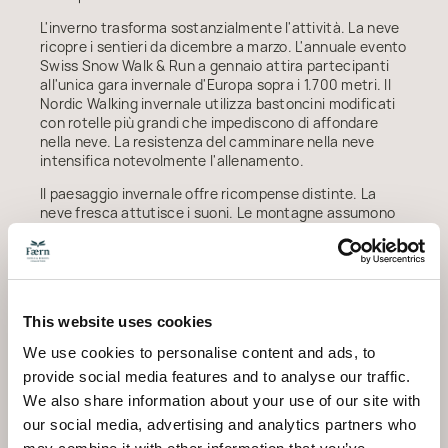
L'inverno trasforma sostanzialmente l'attività. La neve
ricopre i sentieri da dicembre a marzo. L'annuale evento
Swiss Snow Walk & Run a gennaio attira partecipanti
all'unica gara invernale d'Europa sopra i 1.700 metri. Il
Nordic Walking invernale utilizza bastoncini modificati
con rotelle più grandi che impediscono di affondare
nella neve. La resistenza del camminare nella neve
intensifica notevolmente l'allenamento.
Il paesaggio invernale offre ricompense distinte. La
neve fresca attutisce i suoni. Le montagne assumono
una definizione più netta senza la foschia estiva. Dopo
un'ora di Nordic Walking invernale, il
benessere a Arosa
diventa particolarmente allettante; il contrasto di
temperatura tra il sentiero freddo e la spa calda crea
un'esperienza fisica che gli ospiti descrivono come
This website uses cookies
profondamente rigenerante.
We use cookies to personalise content and ads, to
Primavera e autunno portano condizioni di transizione.
provide social media features and to analyse our traffic.
Aprile e novembre possono significare neve mista a
sentiero scoperto; alcuni percorsi restano accessibili
We also share information about your use of our site with
mentre i tratti più alti rimangono innevati. Queste
our social media, advertising and analytics partners who
stagioni intermedie offrono solitudine e meno visitatori.