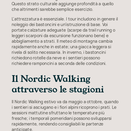
Questo strato culturale aggiunge profondità a quello
che altrimenti sarebbe semplice esercizio.
L'attrezzatura è essenziale. I tour includono in genere il
noleggio dei bastoncini e un'istruzione di base. Voi
portate calzature adeguate (scarpe da trail running o
leggeri scarponi da escursione funzionano bene) e
abbigliamento a strati. Il meteo di montagna cambia
rapidamente anche in estate; una giacca leggera si
rivela di solito necessaria. In inverno, i bastoncini
richiedono rotelle da neve e i sentieri possono
richiedere ramponcini a seconda delle condizioni.
Il Nordic Walking
attraverso le stagioni
Il Nordic Walking estivo va da maggio a ottobre, quando
i sentieri si asciugano e i fiori alpini ricoprono i prati. Le
sessioni mattutine sfruttano le temperature più
fresche; i temporali pomeridiani possono svilupparsi
rapidamente, rendendo consigliabili le partenze
anticipate.