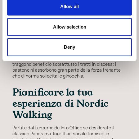
I praticanti abituali riferiscono una postura migliorata.
L'azione dei bastoncini tira naturalmente le spalle
Allow all
all'indietro e apre il torace. Questo controbilancia la
posizione curva in avanti che molte persone sviluppano
con il lavoro alla scrivania.
Allow selection
L'aspetto di risparmio articolare conta in particolare
per chi ha problemi alle ginocchia o alle anche. I
bastoncini trasferiscono il 20-30% del peso corporeo
Deny
attraverso le braccia a ogni passo, riducendo l'impatto
sulle articolazioni della parte inferiore del corpo. Ne
traggono beneficio soprattutto i tratti in discesa; i
bastoncini assorbono gran parte della forza frenante
che di norma sollecita le ginocchia.
Pianificare la tua
esperienza di Nordic
Walking
Partite dal Lenzerheide Info Office se desiderate il
classico Panorama Tour. Il personale fornisce le