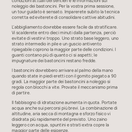
condizioni attuali dei sentieri e le informazioni sul
noleggio dei bastoncini. Per la vostra prima sessione,
un tour guidato è sensato. Imparerete subito la tecnica
corretta ed eviterete di consolidare cattive abitudini.
L'abbigliamento dovrebbe essere facile da stratificare.
Vi scalderete entro dieci minuti dalla partenza, perciò
evitate di vestirvi troppo. Uno strato base leggero, uno
strato intermedio in pile e un guscio antivento
ripiegabile coprono la maggior parte delle condizioni. I
guanti contano più di quanto ci si aspetti; le
impugnature dei bastoncini restano fredde.
I bastoncini dovrebbero arrivare al palmo della mano
quando state in piedi eretti con il gomito piegato a 90
gradi. La maggior parte dei bastoncini a noleggio si
regola con blocchi a vite. Provate il meccanismo prima
di partire.
Il fabbisogno di idratazione aumenta in quota. Portate
acqua anche sui percorsi più brevi. La combinazione di
altitudine, aria secca di montagna e sforzo fisico vi
disidrata più rapidamente del previsto. Uno zaino
leggero con acqua, spuntini e strati extra copre la
maggior parte delle esigenze.