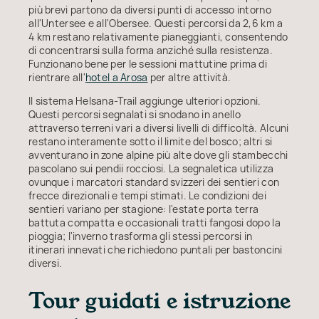
più brevi partono da diversi punti di accesso intorno
all'Untersee e all'Obersee. Questi percorsi da 2,6 km a
4 km restano relativamente pianeggianti, consentendo
di concentrarsi sulla forma anziché sulla resistenza.
Funzionano bene per le sessioni mattutine prima di
rientrare all'
hotel a Arosa
per altre attività.
Il sistema Helsana-Trail aggiunge ulteriori opzioni.
Questi percorsi segnalati si snodano in anello
attraverso terreni vari a diversi livelli di difficoltà. Alcuni
restano interamente sotto il limite del bosco; altri si
avventurano in zone alpine più alte dove gli stambecchi
pascolano sui pendii rocciosi. La segnaletica utilizza
ovunque i marcatori standard svizzeri dei sentieri con
frecce direzionali e tempi stimati. Le condizioni dei
sentieri variano per stagione: l'estate porta terra
battuta compatta e occasionali tratti fangosi dopo la
pioggia; l'inverno trasforma gli stessi percorsi in
itinerari innevati che richiedono puntali per bastoncini
diversi.
Tour guidati e istruzione