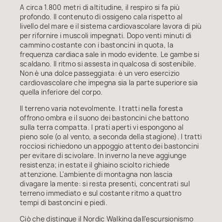
A circa 1.800 metri di altitudine, il respiro si fa più
profondo. Il contenuto di ossigeno cala rispetto al
livello del mare e il sistema cardiovascolare lavora di più
per rifornire i muscoli impegnati. Dopo venti minuti di
cammino costante con i bastoncini in quota, la
frequenza cardiaca sale in modo evidente. Le gambe si
scaldano. Il ritmo si assesta in qualcosa di sostenibile.
Non è una dolce passeggiata: è un vero esercizio
cardiovascolare che impegna sia la parte superiore sia
quella inferiore del corpo.
Il terreno varia notevolmente. I tratti nella foresta
offrono ombra e il suono dei bastoncini che battono
sulla terra compatta. I prati aperti vi espongono al
pieno sole (o al vento, a seconda della stagione). I tratti
rocciosi richiedono un appoggio attento dei bastoncini
per evitare di scivolare. In inverno la neve aggiunge
resistenza; in estate il ghiaino sciolto richiede
attenzione. L'ambiente di montagna non lascia
divagare la mente: si resta presenti, concentrati sul
terreno immediato e sul costante ritmo a quattro
tempi di bastoncini e piedi.
Ciò che distingue il Nordic Walking dall'escursionismo