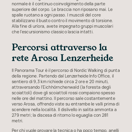
normale è il continuo coinvolgimento della parte
superiore del corpo. Le braccia non riposano mai. Le
spalle ruotano a ogni passo. I muscoli del core
stabilizzano il busto contro il movimento di torsione.
Alla fine di un'ora, avete impegnato gruppi muscolari
che l'escursionismo classico lascia intatti.
Percorsi attraverso la
rete Arosa Lenzerheide
Il Panorama Tour è il percorso di Nordic Walking di punta
della regione. Partendo dal Lenzerheide Info Office, il
sentiero di 9,3 km richiede circa 2 ore e 20 minuti,
attraversando l'Eichhörnchenwald (la foresta degli
scoiattoli) dove gli scoiattoli rossi compaiono spesso
nelle ore del mattino. Il percorso sale costantemente
verso Arosa, offrendo viste su entrambe le valli prima di
scendere nella località. Il dislivello in salita ammonta a
279 metri; la discesa di ritorno lo eguaglia con 281
metri.
Per chi vuole provare la tecnica o ha poco tempo, anelli