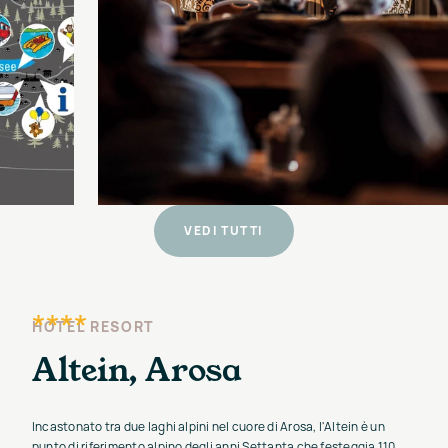
VEDI TUTTI
****
HOTEL RESORT
Altein, Arosa
Incastonato tra due laghi alpini nel cuore di Arosa, l'Altein è un
punto di riferimento alpino degli anni Settanta che festeggia 110