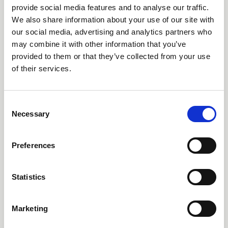
all'Altein
provide social media features and to analyse our traffic.
We also share information about your use of our site with
our social media, advertising and analytics partners who
Tre esperienze distinte di cucina e di mixology sotto lo stesso tetto.
may combine it with other information that you’ve
L'Alpensand Panoramic Restaurant propone piatti à la carte
provided to them or that they’ve collected from your use
abbinati a una vista panoramica su Arosa dalla terrazza sul tetto.
Lo Zus Brasserie è il luogo ideale per pasti rilassati dal mattino alla
of their services.
sera, in un ambiente caldo e informale. E all'Alchemilla Parlour Bar,
cocktail d'autore e distillati locali danno il tono alla serata.
Ogni spazio ha il proprio carattere, ma tutti condividono la stessa
Consent
attenzione per gli ingredienti di qualità e la cucina di stagione.
Necessary
Selection
SCOPRI I RISTORANTI E IL BAR
Preferences
Tutto il giorno
Ingredienti
CUCINA
LOCALI
Statistics
Marketing