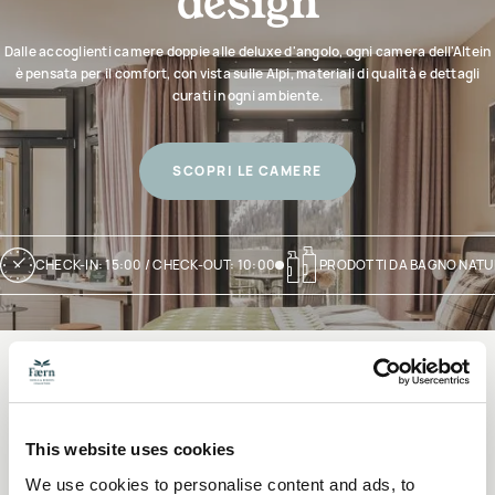
Dalle accoglienti camere doppie alle deluxe d'angolo, ogni camera dell'Altein
è pensata per il comfort, con vista sulle Alpi, materiali di qualità e dettagli
curati in ogni ambiente.
SCOPRI LE CAMERE
CHECK-IN: 15:00 / CHECK-OUT: 10:00
PRODOTTI DA BAGNO NATU
RISTORANTI E BAR
This website uses cookies
Ristoranti e bar
We use cookies to personalise content and ads, to