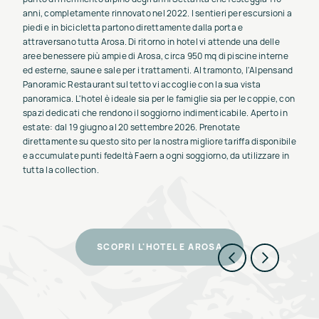
anni, completamente rinnovato nel 2022. I sentieri per escursioni a
piedi e in bicicletta partono direttamente dalla porta e
attraversano tutta Arosa. Di ritorno in hotel vi attende una delle
aree benessere più ampie di Arosa, circa 950 mq di piscine interne
ed esterne, saune e sale per i trattamenti. Al tramonto, l'Alpensand
Panoramic Restaurant sul tetto vi accoglie con la sua vista
panoramica. L'hotel è ideale sia per le famiglie sia per le coppie, con
spazi dedicati che rendono il soggiorno indimenticabile. Aperto in
estate: dal 19 giugno al 20 settembre 2026. Prenotate
direttamente su questo sito per la nostra migliore tariffa disponibile
e accumulate punti fedeltà Faern a ogni soggiorno, da utilizzare in
tutta la collection.
SCOPRI L'HOTEL E AROSA