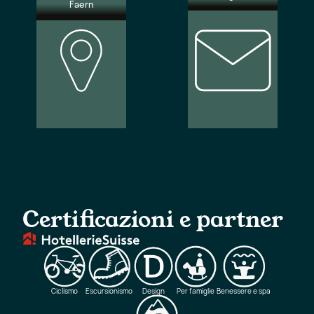
Faern
Le nostre
Iscrizione
sedi
alla
newsletter
Certificazioni e partner
Ciclismo
Escursionismo
Design
Per famiglie
Benessere e spa