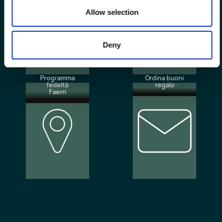
Allow selection
Deny
Programma
Ordina buoni
fedeltà
regalo
Faern
Le nostre
Iscrizione
sedi
alla
newsletter