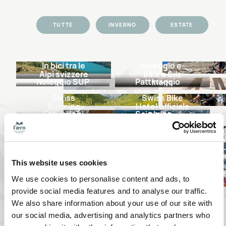
TUTTE
INVERNO
ESTATE
In bici tra le
Noleggio e-
Alpi svizzere
bike a Sils
Noleggio SUP
Pattinaggio
Maria
Swiss
Swiss Bike
Running
Hotel ufficiale
Escursioni
Sci alpino
Hotel in
a Sils Maria
invernali a
Engadina
Sci di fondo a
Escursioni
Sils Maria
Sils Maria
con le
Corvatsch
Slittino a Sils
racchette da
Snow Night:
Maria
neve a Sils
Giri in
Avventure in
sci notturno
This website uses cookies
Maria
carrozza
bob sulla
sotto le stelle
Vacanza con il
Parapendio
trainata da
pista olimpica
We use cookies to personalise content and ads, to
vostro cane
invernale a
cavalli
di St. Moritz
provide social media features and to analyse our traffic.
Sils Maria
We also share information about your use of our site with
our social media, advertising and analytics partners who