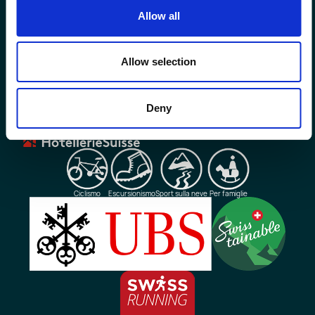
Allow all
Le nostre
Iscrizione
sedi
alla
newsletter
Allow selection
Deny
Certificazioni e partner
Ciclismo
Escursionismo
Sport sulla neve
Per famiglie