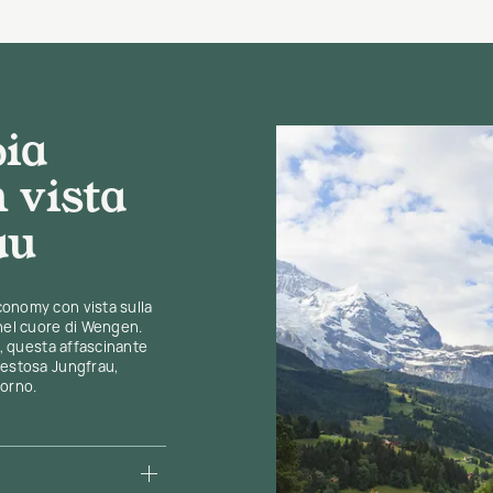
ia
 vista
au
onomy con vista sulla
 nel cuore di Wengen.
i, questa affascinante
aestosa Jungfrau,
iorno.