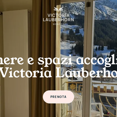
re e spazi accogl
 Victoria Lauberh
PRENOTA