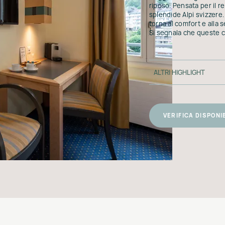
riposo. Pensata per il re
splendide Alpi svizzere.
torna al comfort e alla 
Si segnala che queste 
ALTRI HIGHLIGHT
VERIFICA DISPONI