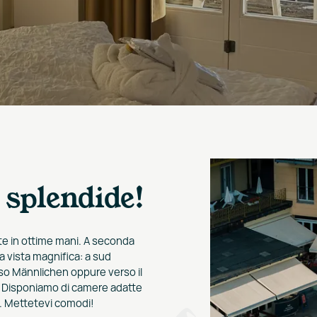
 splendide!
te in ottime mani. A seconda
a vista magnifica: a sud
so Männlichen oppure verso il
a. Disponiamo di camere adatte
ie. Mettetevi comodi!