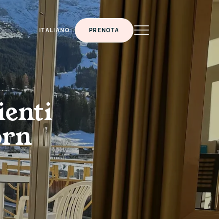
ITALIANO
PRENOTA
ienti
orn