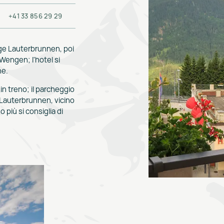
+41 33 856 29 29
nge Lauterbrunnen, poi
 Wengen; l'hotel si
ne.
n treno; il parcheggio
 Lauterbrunnen, vicino
o più si consiglia di