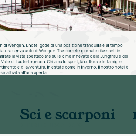
n di Wengen. L'hotel gode di una posizione tranquilla e al tempo
ggiatura senza auto di Wengen. Trascorrete giornate rilassanti in
rate la vista spettacolare sulle cime innevate della Jungfrau e del
Valle di Lauterbrunnen. Chi ama lo sport, la cultura e le famiglie
rtimento e di avventura. In estate come in inverno, il nostro hotel è
 attività all'aria aperta.
Sci e scarponi
DEPOSITO RISCALDATO
D