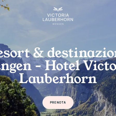
esort & destinazio
ngen – Hotel Victo
Lauberhorn
PRENOTA