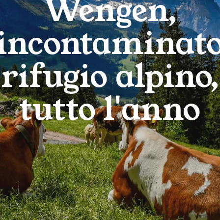
Wengen,
incontaminat
rifugio alpino,
tutto l'anno