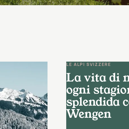
LE ALPI SVIZZERE
La vita di
ogni stagio
splendida c
Wengen