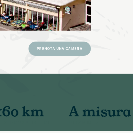
PRENOTA UNA CAMERA
160 km
A misura
I PERCORSI IN BICI
DI FAMIGLIA