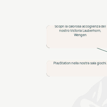
Un arrivo
straordinario
Scopri la calorosa accoglienza del
Un arrivo
nostro Victoria Lauberhorn,
straordinario
Wengen
Spazi meraviglios
Rilassati alla spa o lascia che i
bambini si divertano con la
Spazi meraviglios
PlayStation nella nostra sala giochi.