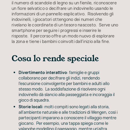
il numero di scandole di legno su un fienile, riconoscere
un fiore selvatico o decifrare un indovinello usando le
informazioni di un pannello esplicativo. Risolvendo gli
indovinelli, i giocatori ottengono dei numeri che
rivelano le coordinate di un tesoro nascosto. Serve uno
smartphone per seguire i progressi e inserire le
risposte. Il percorso offre un modo nuovo di esplorare
la zona e tiene i bambini coinvolti dall'inizio alla fine.
Cosa lo rende speciale
Divertimento interattivo
: famiglie e gruppi
collaborano per decifrare gli indizi, rendendo
l'escursione coinvolgente per bambini e adulti allo
stesso modo. La soddisfazione di risolvere ogni
indovinello dà slancio alla passeggiata e incoraggia il
gioco di squadra.
Storie locali
: molti compiti sono legati alla storia,
all'ambiente naturale e alle tradizioni di Wengen, così i
partecipanti imparano a conoscere il villaggio mentre
giocano. Per esempio, una tappa spiega come le
valanghe modellino il paesaggio, mentre un'altra