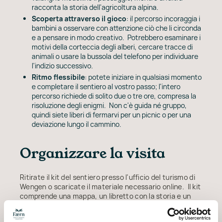
racconta la storia dell'agricoltura alpina.
Scoperta attraverso il gioco
: il percorso incoraggia i
bambini a osservare con attenzione ciò che li circonda
e a pensare in modo creativo. Potrebbero esaminare i
motivi della corteccia degli alberi, cercare tracce di
animali o usare la bussola del telefono per individuare
l'indizio successivo.
Ritmo flessibile
: potete iniziare in qualsiasi momento
e completare il sentiero al vostro passo; l'intero
percorso richiede di solito due o tre ore, compresa la
risoluzione degli enigmi. Non c'è guida né gruppo,
quindi siete liberi di fermarvi per un picnic o per una
deviazione lungo il cammino.
Organizzare la visita
Ritirate il kit del sentiero presso l'ufficio del turismo di
Wengen o scaricate il materiale necessario online. Il kit
comprende una mappa, un libretto con la storia e un
foglio delle risposte. Portate uno smartphone
completamente carico: lo userete per inserire le