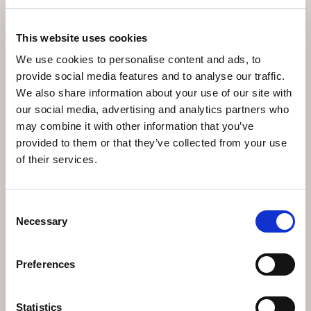
risposte e ricevere suggerimenti. Indossate scarpe da
passeggio comode; sebbene il sentiero sia ben
segnalato e adatto a quasi tutti i livelli di forma fisica,
This website uses cookies
comporta alcuni tratti in salita e occasionalmente
ghiaia. Portate spuntini, acqua e magari un piccolo
We use cookies to personalise content and ads, to
premio per i cacciatori di tesori vincenti. Partite presto
provide social media features and to analyse our traffic.
se il tempo è caldo e non dimenticate cappello e crema
We also share information about your use of our site with
solare. Il percorso può essere affrontato con pioggia
leggera, ma la pioggia intensa può rendere difficile
our social media, advertising and analytics partners who
risolvere alcuni indizi. Se viaggiate con bambini piccoli,
may combine it with other information that you’ve
calcolate del tempo in più per le pause e valutate di
provided to them or that they’ve collected from your use
suddividere il sentiero in due sessioni se l'attenzione
of their services.
cala.
Perché questo sentiero
Consent
Necessary
Selection
merita un posto nel vostro
itinerario a Wengen
Preferences
Il sentiero del mistero trasforma una semplice
Statistics