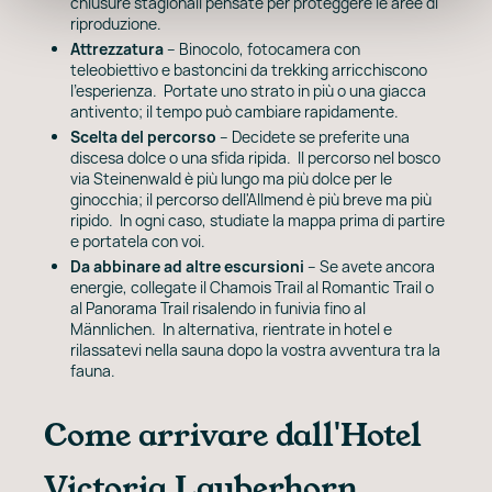
chiusure stagionali pensate per proteggere le aree di
riproduzione.
Attrezzatura
– Binocolo, fotocamera con
teleobiettivo e bastoncini da trekking arricchiscono
l'esperienza. Portate uno strato in più o una giacca
antivento; il tempo può cambiare rapidamente.
Scelta del percorso
– Decidete se preferite una
discesa dolce o una sfida ripida. Il percorso nel bosco
via Steinenwald è più lungo ma più dolce per le
ginocchia; il percorso dell'Allmend è più breve ma più
ripido. In ogni caso, studiate la mappa prima di partire
e portatela con voi.
Da abbinare ad altre escursioni
– Se avete ancora
energie, collegate il Chamois Trail al Romantic Trail o
al Panorama Trail risalendo in funivia fino al
Männlichen. In alternativa, rientrate in hotel e
rilassatevi nella sauna dopo la vostra avventura tra la
fauna.
Come arrivare dall'Hotel
Victoria Lauberhorn