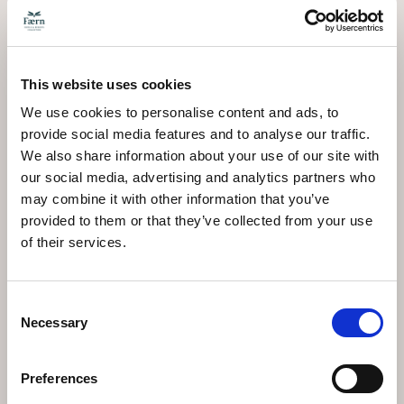
sentite a vostro agio nel percorrere in discesa un
terreno accidentato, valutate di salire a piedi da
Wengen; la salita più lunga concede ai muscoli un
riscaldamento graduale e aumenta le probabilità di
This website uses cookies
incontri con la fauna. Controllate le previsioni del
tempo: il sentiero può diventare scivoloso dopo la
We use cookies to personalise content and ads, to
pioggia e la nebbia può ostacolare l'avvistamento degli
provide social media features and to analyse our traffic.
animali. La copertura della rete mobile è limitata su
alcuni tratti del sentiero, quindi comunicate a qualcuno
We also share information about your use of our site with
i vostri programmi prima di partire.
our social media, advertising and analytics partners who
may combine it with other information that you’ve
Perché questo sentiero
provided to them or that they’ve collected from your use
of their services.
merita un posto nel vostro
itinerario a Wengen
Consent
Necessary
Selection
Osservare animali selvatici nel loro habitat naturale è
un privilegio raro nelle Alpi densamente popolate
Preferences
d'Europa. Il Chamois Trail è uno dei pochi luoghi dove