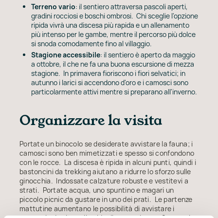
Terreno vario
: il sentiero attraversa pascoli aperti,
gradini rocciosi e boschi ombrosi. Chi sceglie l'opzione
ripida vivrà una discesa più rapida e un allenamento
più intenso per le gambe, mentre il percorso più dolce
si snoda comodamente fino al villaggio.
Stagione accessibile
: il sentiero è aperto da maggio
a ottobre, il che ne fa una buona escursione di mezza
stagione. In primavera fioriscono i fiori selvatici; in
autunno i larici si accendono d'oro e i camosci sono
particolarmente attivi mentre si preparano all'inverno.
Organizzare la visita
Portate un binocolo se desiderate avvistare la fauna; i
camosci sono ben mimetizzati e spesso si confondono
con le rocce. La discesa è ripida in alcuni punti, quindi i
bastoncini da trekking aiutano a ridurre lo sforzo sulle
ginocchia. Indossate calzature robuste e vestitevi a
strati. Portate acqua, uno spuntino e magari un
piccolo picnic da gustare in uno dei prati. Le partenze
mattutine aumentano le possibilità di avvistare i
camosci ed evitano il caldo di mezzogiorno. Se non vi