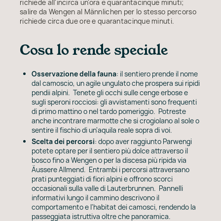
richiede all'incirca un'ora e quarantacinque minuti;
salire da Wengen al Männlichen per lo stesso percorso
richiede circa due ore e quarantacinque minuti.
Cosa lo rende speciale
Osservazione della fauna
: il sentiero prende il nome
dal camoscio, un agile ungulato che prospera sui ripidi
pendii alpini. Tenete gli occhi sulle cenge erbose e
sugli speroni rocciosi: gli avvistamenti sono frequenti
di primo mattino o nel tardo pomeriggio. Potreste
anche incontrare marmotte che si crogiolano al sole o
sentire il fischio di un'aquila reale sopra di voi.
Scelta dei percorsi
: dopo aver raggiunto Parwengi
potete optare per il sentiero più dolce attraverso il
bosco fino a Wengen o per la discesa più ripida via
Äussere Allmend. Entrambi i percorsi attraversano
prati punteggiati di fiori alpini e offrono scorci
occasionali sulla valle di Lauterbrunnen. Pannelli
informativi lungo il cammino descrivono il
comportamento e l'habitat dei camosci, rendendo la
passeggiata istruttiva oltre che panoramica.