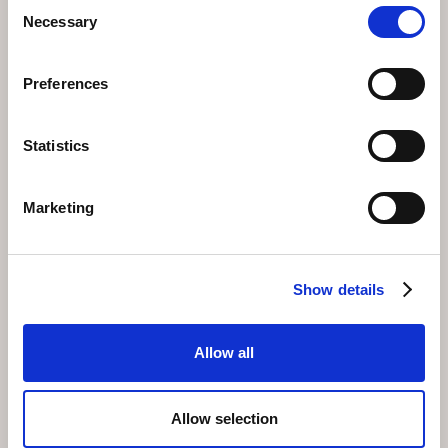
Consent
Central Sport Wengen: può fornire attrezzatura
Necessary
Selection
nordica su richiesta; si consiglia di prenotare in
anticipo
Preferences
La maggior parte dei negozi offre scarponi, bastoncini e
sci in pacchetti completi. Per la migliore disponibilità, si
consiglia agli ospiti di prenotare l'attrezzatura online o
Statistics
di contattare il negozio prima dell'arrivo.
Informazioni pratiche
Marketing
La pista di Lauterbrunnen è di solito aperta da metà
dicembre a inizio marzo, a seconda delle nevicate. La
manutenzione della pista è frequente e l'accesso
richiede un piccolo biglietto giornaliero, disponibile
Show details
presso il centro sportivo o tramite Loipen Schweiz. Le
lezioni nella zona sono limitate, quindi è utile avere
un'esperienza pregressa o seguire un corso per
principianti in anticipo.
Allow all
Soggiornate con Faern
Il Victoria Lauberhorn gode di una posizione ideale
Allow selection
vicino alla stazione ferroviaria di Wengen e offre un