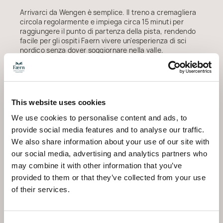
Arrivarci da Wengen è semplice. Il treno a cremagliera
circola regolarmente e impiega circa 15 minuti per
raggiungere il punto di partenza della pista, rendendo
facile per gli ospiti Faern vivere un'esperienza di sci
nordico senza dover soggiornare nella valle.
Altre opzioni nordiche nella regione
Sebbene Wengen non disponga di piste preparate, la
regione della Jungfrau offre alcune ulteriori possibilità
per lo sci di fondo a seconda delle condizioni di
This website uses cookies
innevamento. Mürren può disporre di brevi piste nei
We use cookies to personalise content and ads, to
periodi di buona neve, e le gite di un giorno verso la valle
di Goms o l'Haslital offrono reti più estese per gli
provide social media features and to analyse our traffic.
sciatori nordici più esperti.
We also share information about your use of our site with
our social media, advertising and analytics partners who
Noleggio sci di fondo a Wengen e Lauterbrunnen
may combine it with other information that you’ve
Le opzioni di noleggio per l'attrezzatura da sci di fondo
provided to them or that they’ve collected from your use
sono disponibili sia a Lauterbrunnen sia a Wengen:
of their services.
Alpia Sport Lauterbrunnen: offre set di sci per la
tecnica classica e lo skating, in posizione comoda
vicino alla pista